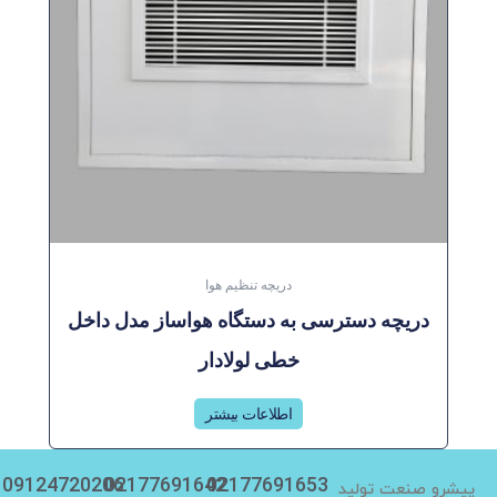
دریچه تنظیم هوا
دریچه دسترسی به دستگاه هواساز مدل داخل
خطی لولادار
اطلاعات بیشتر
09124720206
02177691642
02177691653
پیشرو صنعت تولید