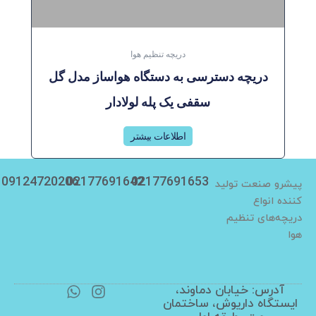
دریچه تنظیم هوا
دریچه دسترسی به دستگاه هواساز مدل گل
سقفی یک پله لولادار
اطلاعات بیشتر
09124720206
02177691642
02177691653
پیشرو صنعت تولید
کننده انواع
دریچه‌های تنظیم
هوا
آدرس: خیابان دماوند،
I
W
ایستگاه داریوش، ساختمان
h
n