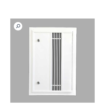
رش
ه
حتوا