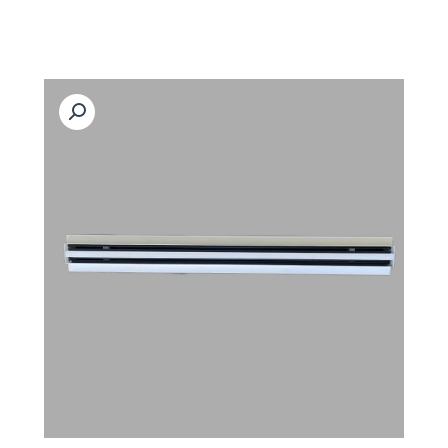
رش
ه
حتوا